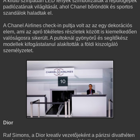
A kifutó színpadán LED fények szimbolizálták a repülőgépek
padlózatának világítását, ahol Chanel bőröndök és sportos
szandálok haladtak el.
A Chanel Airlines check-in pultja volt az az egy dekorációs
elem, ami az apró tökéletes részletek között is kiemelkedően
valóságosra sikerült. A pultoknál gyönyörű és segítőkész
modellek kifogástalanul alakították a földi kiszolgáló
személyzetet.
Dior
Raf Simons, a Dior kreatív vezetőjeként a párizsi divathéten