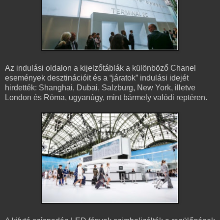
Az indulási oldalon a kijelzőtáblák a különböző Chanel
események desztinációit és a “járatok” indulási idejét
hirdették: Shanghai, Dubai, Salzburg, New York, illetve
London és Róma, ugyanúgy, mint bármely valódi reptéren.