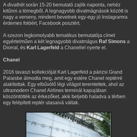
A divathét során 15-20 bemutató zajlik naponta, nehéz
kitűnni a tömegből. A legnagyobb divatmágnások között is
nagy a verseny, mindent bevetnek egy-egy jó Instagramra
érdemes fotóért, Facebook posztért.
A szezon legkomolyabb tematikus bemutatója címet
egyértelműen a két legnagyobb divatmágus
Raf Simons
a
Diorral, és
Karl Lagerfeld
a Chanellel nyerte el.
Chanel
2016 tavaszi kollekcióját Karl Lagerfeld a párizsi Grand
Palaisbe álmodta meg, amit egy estére Chanel reptérré
alakítottak. Egy elbűvölő légi világot teremtettek, ahol az
ultramodern Chanel Airlines terminál kapujában
köszöntötték az érkezőket, akik beljebb haladva a térben
egy felépített reptér utasaivá váltak.