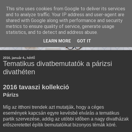
This site uses cookies from Google to deliver its services
and to analyze traffic. Your IP address and user-agent are
shared with Google along with performance and security
metrics to ensure quality of service, generate usage
statistics, and to detect and address abuse.
LEARN MORE
GOT IT
2016. január 4., hétfő
Tematikus divatbemutatók a párizsi
divathéten
2016 tavaszi kollekció
Párizs
Míg az itthoni trendek azt mutatják, hogy a céges
események kapcsán egyre kevésbé elvárás a tematikus
partik szervezése, addig az utóbbi időben a nagy divatházak
előszeretettel építik bemutatóikat bizonyos témák köré.