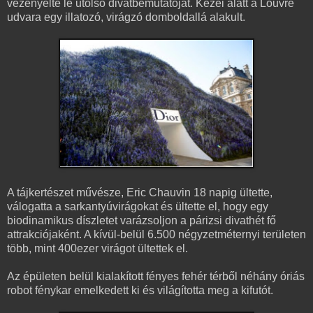
vezényelte le utolsó divatbemutatóját. Kezei alatt a Louvre
udvara egy illatozó, virágzó domboldallá alakult.
A tájkertészet művésze, Eric Chauvin 18 napig ültette,
válogatta a sarkantyúvirágokat és ültette el, hogy egy
biodinamikus díszletet varázsoljon a párizsi divathét fő
attrakciójaként. A kívül-belül 6.500 négyzetméternyi területen
több, mint 400ezer virágot ültettek el.
Az épületen belül kialakított fényes fehér térből néhány óriás
robot fénykar emelkedett ki és világította meg a kifutót.