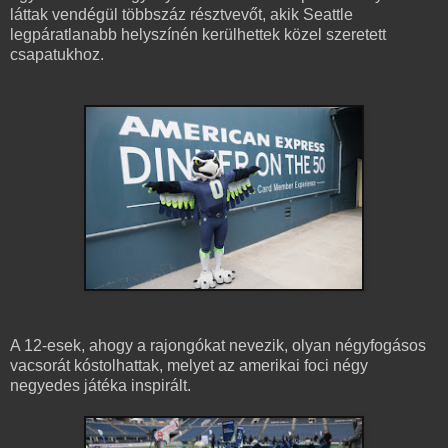
láttak vendégül többszáz résztvevőt, akik Seattle
legpáratlanabb helyszínén kerülhettek közel szeretett
csapatukhoz.
A 12-esek, ahogy a rajongókat nevezik, olyan négyfogásos
vacsorát kóstolhattak, melyet az amerikai foci négy
negyedes játéka inspirált.