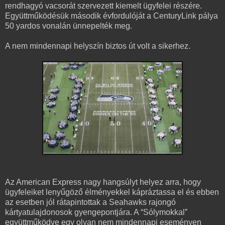
rendhagyó vacsorát szervezett kiemelt ügyfelei részére.
Együttműködésük második évfordulóját a CenturyLink pálya
50 yardos vonalán ünnepelték meg.
A nem mindennapi helyszín biztos út volt a sikerhez.
Az American Express nagy hangsúlyt helyez arra, hogy
ügyfeleiket lenyűgöző élményekkel kápráztassa el és ebben
az esetben jól rátapintottak a Seahawks rajongó
kártyatulajdonosok gyengepontjára. A “Sólymokkal”
együttműködve egy olyan nem mindennapi eseményen