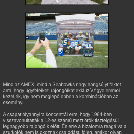
Mind az AMEX, mind a Seahawks nagy hangsúlyt fektet
arra, hogy ügyfeleiket, rajongóikat exkluzív figyelemmel
kezeljék, így nem meglepő ebben a kombinációban az
esemény.
A csapat olyannyira koncentrál erre, hogy 1984-ben
visszavonultatták a 12-es számú mezt örök tisztelgésül
legnagyobb rajongóik előtt. És erre a bizalomra reagálva a
szurkolók nem is okoznak csalódást, főleg, amikor olyan